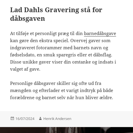
Lad Dahls Gravering stå for
dåbsgaven
At tilføje et personligt præg til din
barnedåbsgave
kan gøre den ekstra speciel. Overvej gaver som
indgraveret fotorammer med barnets navn og
fødselsdato, en smuk sparegris eller et dåbsflag.
Disse unikke gaver viser din omtanke og indsats i
valget af gave.
Personlige dåbsgaver skiller sig ofte ud fra
mængden og efterlader et varigt indtryk på både
forældrene og barnet selv når hun bliver ældre.
Udgivet
Forfatter
16/07/2024
Henrik Andersen
i
Indlægsnavigation