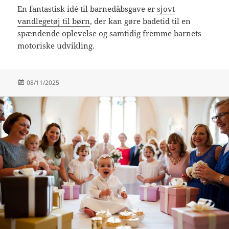
En fantastisk idé til barnedåbsgave er
sjovt
vandlegetøj til børn
, der kan gøre badetid til en
spændende oplevelse og samtidig fremme barnets
motoriske udvikling.
Udgivet
08/11/2025
i