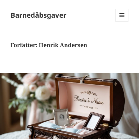
Barnedåbsgaver
MENU
OG
WIDGETS
Forfatter:
Henrik Andersen