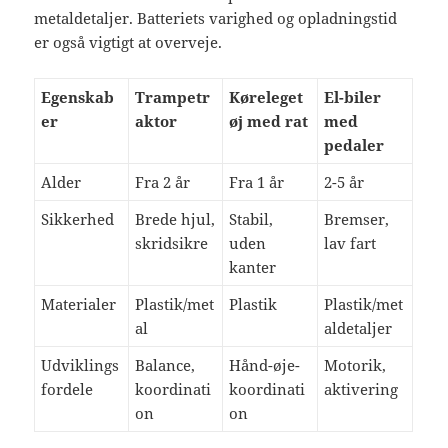
metaldetaljer. Batteriets varighed og opladningstid
er også vigtigt at overveje.
Egenskab
Trampetr
Køreleget
El-biler
er
aktor
øj med rat
med
pedaler
Alder
Fra 2 år
Fra 1 år
2-5 år
Sikkerhed
Brede hjul,
Stabil,
Bremser,
skridsikre
uden
lav fart
kanter
Materialer
Plastik/met
Plastik
Plastik/met
al
aldetaljer
Udviklings
Balance,
Hånd-øje-
Motorik,
fordele
koordinati
koordinati
aktivering
on
on