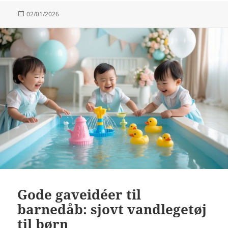
Udgivet
02/01/2026
i
Gode gaveidéer til
barnedåb: sjovt vandlegetøj
til børn