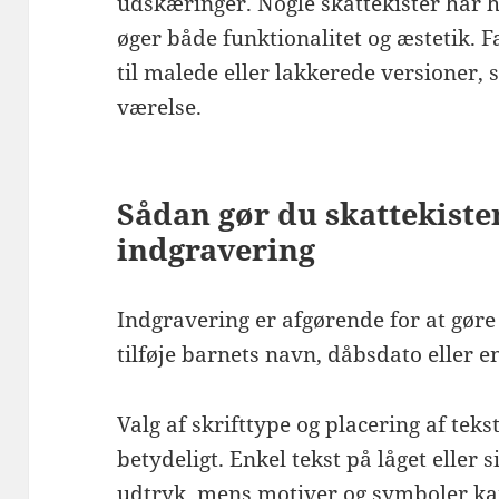
udskæringer. Nogle skattekister har h
øger både funktionalitet og æstetik. 
til malede eller lakkerede versioner, 
værelse.
Sådan gør du skattekist
indgravering
Indgravering er afgørende for at gøre
tilføje barnets navn, dåbsdato eller en
Valg af skrifttype og placering af tek
betydeligt. Enkel tekst på låget eller 
udtryk, mens motiver og symboler kan