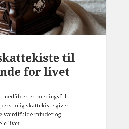
kattekiste til
de for livet
 barnedåb er en meningsfuld
personlig skattekiste giver
e værdifulde minder og
e livet.