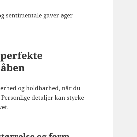
og sentimentale gaver øger
 perfekte
dåben
kkerhed og holdbarhed, når du
 Personlige detaljer kan styrke
vet.
størrelse og form