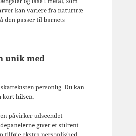
ængsler og låse i metal, som
Farver kan variere fra naturtræ
så den passer til barnets
en unik med
 skattekisten personlig. Du kan
 kort hilsen.
sten påvirker udseendet
sidepanelerne giver et stilrent
 tilføje ekstra personlighed.